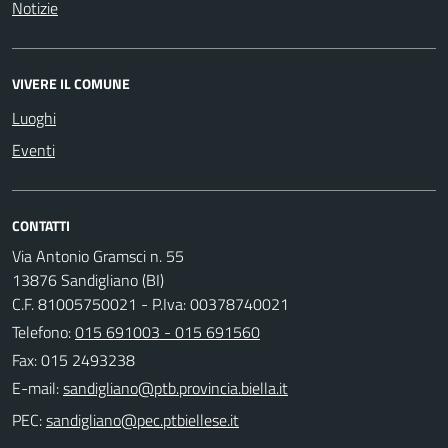
Notizie
VIVERE IL COMUNE
Luoghi
Eventi
CONTATTI
Via Antonio Gramsci n. 55
13876 Sandigliano (BI)
C.F. 81005750021 - P.Iva: 00378740021
Telefono:
015 691003 - 015 691560
Fax: 015 2493238
E-mail:
PEC: