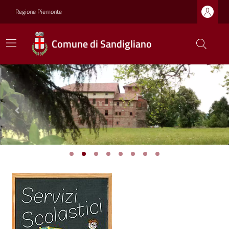
Regione Piemonte
Comune di Sandigliano
Previous
Next
Ultime notizie