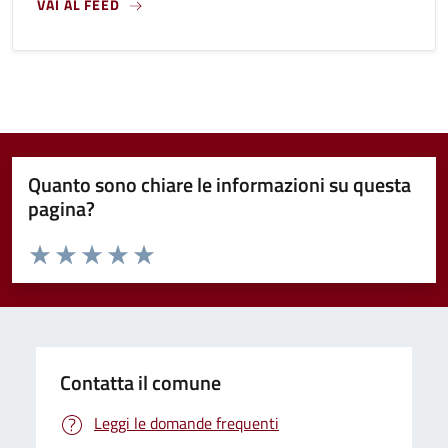
VAI AL FEED
Quanto sono chiare le informazioni su questa
pagina?
Valuta da 1 a 5 stelle la pagina
Valuta 1 stelle su 5
Valuta 2 stelle su 5
Valuta 3 stelle su 5
Valuta 4 stelle su 5
Valuta 5 stelle su 5
Contatta il comune
Leggi le domande frequenti