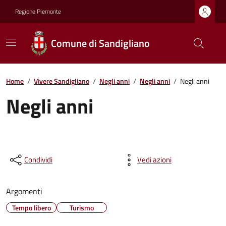
Regione Piemonte
Comune di Sandigliano
Home
/
Vivere Sandigliano
/
Negli anni
/
Negli anni
/
Negli anni
Negli anni
Condividi
Vedi azioni
Argomenti
Tempo libero
Turismo