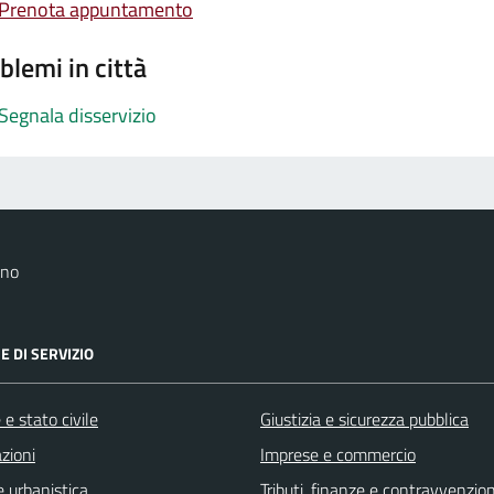
Prenota appuntamento
blemi in città
Segnala disservizio
ano
E DI SERVIZIO
e stato civile
Giustizia e sicurezza pubblica
zioni
Imprese e commercio
 urbanistica
Tributi, finanze e contravvenzion