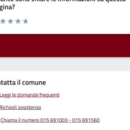
gina?
a da 1 a 5 stelle la pagina
ta 1 stelle su 5
Valuta 2 stelle su 5
Valuta 3 stelle su 5
Valuta 4 stelle su 5
Valuta 5 stelle su 5
tatta il comune
Leggi le domande frequenti
Richiedi assistenza
Chiama il numero 015 691003 - 015 691560