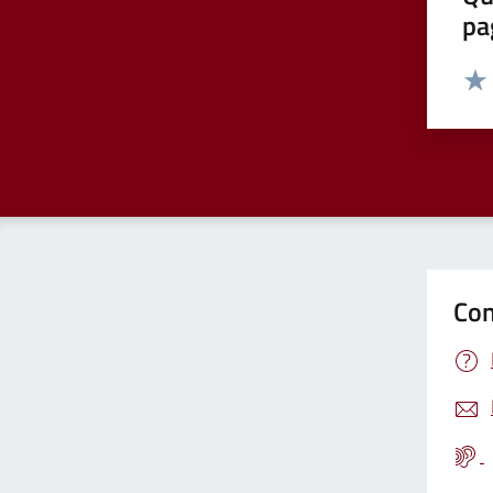
pa
Valut
Valu
Con