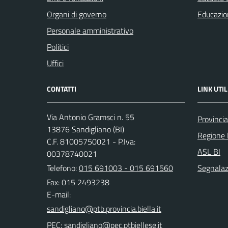
Organi di governo
Educazio
Personale amministrativo
Politici
Uffici
CONTATTI
LINK UTIL
Via Antonio Gramsci n. 55
Provincia
13876 Sandigliano (BI)
Regione
C.F. 81005750021 - P.Iva:
ASL BI
00378740021
Telefono:
015 691003 - 015 691560
Segnalazi
Fax: 015 2493238
E-mail:
PEC: