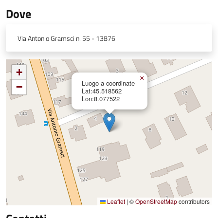
Dove
Via Antonio Gramsci n. 55 - 13876
+
×
Luogo a coordinate
−
Lat:45.518562
Lon:8.077522
Leaflet
|
©
OpenStreetMap
contributors