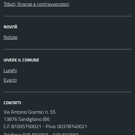
Tributi, finanze e contravvenzioni
NOVITÀ
Notizie
VIVERE IL COMUNE
Luoghi
Eventi
CONTATTI
Via Antonio Gramsci n. 55
13876 Sandigliano (BI)
C.F. 81005750021 - P.Iva: 00378740021
Telefono:
015 691003 - 015 691560