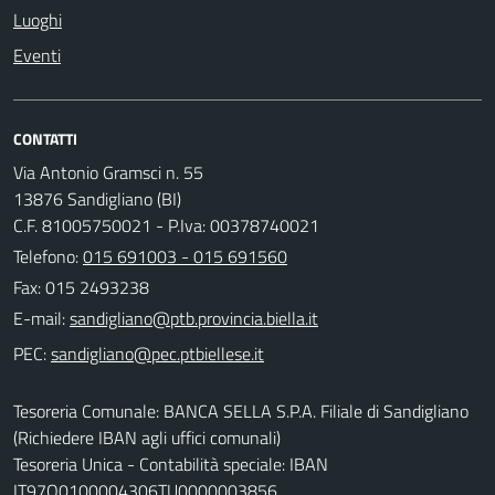
Luoghi
Eventi
CONTATTI
Via Antonio Gramsci n. 55
13876 Sandigliano (BI)
C.F. 81005750021 - P.Iva: 00378740021
Telefono:
015 691003 - 015 691560
Fax: 015 2493238
E-mail:
PEC:
Tesoreria Comunale: BANCA SELLA S.P.A. Filiale di Sandigliano
(Richiedere IBAN agli uffici comunali)
Tesoreria Unica - Contabilità speciale: IBAN
IT97Q0100004306TU0000003856