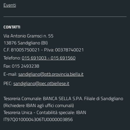
Eventi
CONTATTI
Via Antonio Gramsci n. 55
13876 Sandigliano (BI)
C.F. 81005750021 - P.Iva: 00378740021
Telefono:
015 691003 - 015 691560
Fax: 015 2493238
E-mail:
PEC:
Tesoreria Comunale: BANCA SELLA S.P.A. Filiale di Sandigliano
(Richiedere IBAN agli uffici comunali)
Tesoreria Unica - Contabilità speciale: IBAN
IT97Q0100004306TU0000003856