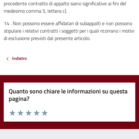
procedente contratto di appalto siano significative ai fini del
medesimo comma 5, lettera c).
14 . Non possono essere affidatari di subappalti e non possono
stipulare i relativi contratti i soggetti per i quali ricorrano i motivi
di esclusione previsti dal presente articolo.
Indietro
Quanto sono chiare le informazioni su questa
pagina?
Valuta da 1 a 5 stelle la pagina
Valuta 1 stelle su 5
Valuta 2 stelle su 5
Valuta 3 stelle su 5
Valuta 4 stelle su 5
Valuta 5 stelle su 5