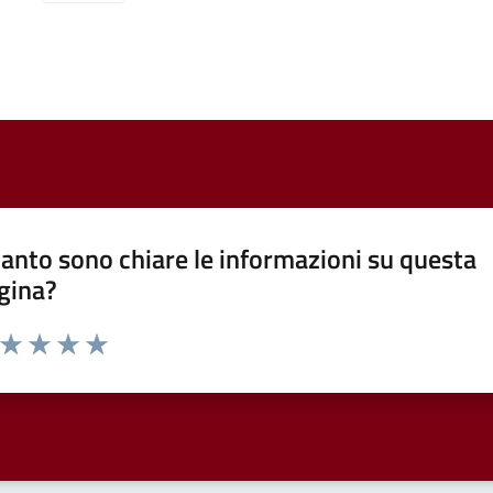
anto sono chiare le informazioni su questa
gina?
a da 1 a 5 stelle la pagina
ta 1 stelle su 5
Valuta 2 stelle su 5
Valuta 3 stelle su 5
Valuta 4 stelle su 5
Valuta 5 stelle su 5