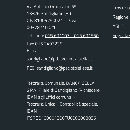
Via Antonio Gramsci n. 55
Provincia
13876 Sandigliano (BI)
Regione
C.F. 81005750021 - P.Iva:
ASL BI
00378740021
Telefono:
015 691003 - 015 691560
Segnalazi
Fax: 015 2493238
E-mail:
PEC:
Tesoreria Comunale: BANCA SELLA
S.P.A. Filiale di Sandigliano (Richiedere
IBAN agli uffici comunali)
Tesoreria Unica - Contabilità speciale:
IBAN
IT97Q0100004306TU0000003856