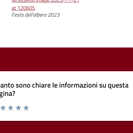
at 120605
Festa dell'albero 2023
anto sono chiare le informazioni su questa
gina?
a da 1 a 5 stelle la pagina
ta 1 stelle su 5
Valuta 2 stelle su 5
Valuta 3 stelle su 5
Valuta 4 stelle su 5
Valuta 5 stelle su 5