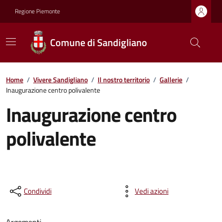
Regione Piemonte
Comune di Sandigliano
Home
/
Vivere Sandigliano
/
Il nostro territorio
/
Gallerie
/
Inaugurazione centro polivalente
Inaugurazione centro
polivalente
Condividi
Vedi azioni