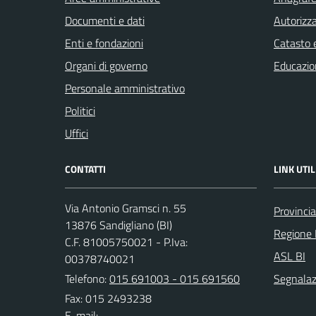
Documenti e dati
Autorizza
Enti e fondazioni
Catasto e
Organi di governo
Educazio
Personale amministrativo
Politici
Uffici
CONTATTI
LINK UTIL
Via Antonio Gramsci n. 55
Provincia
13876 Sandigliano (BI)
Regione
C.F. 81005750021 - P.Iva:
ASL BI
00378740021
Telefono:
015 691003 - 015 691560
Segnalazi
Fax: 015 2493238
E-mail: