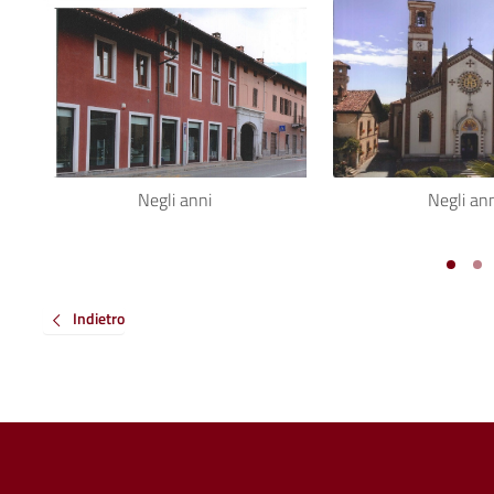
Negli anni
Negli an
Indietro