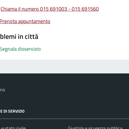
Chiama il numero 015 691003 - 015 691560
Prenota appuntamento
blemi in città
Segnala disservizio
ano
E DI SERVIZIO
e stato civile
Giustizia e sicurezza pubblica