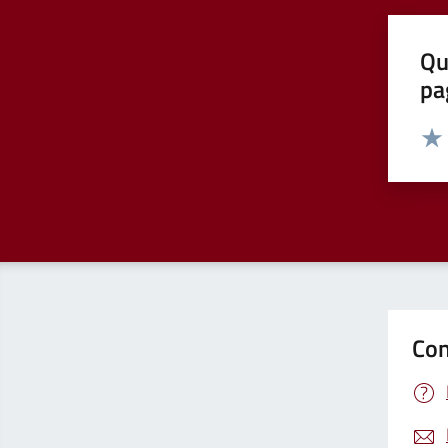
Qu
pa
Valut
Valu
Con