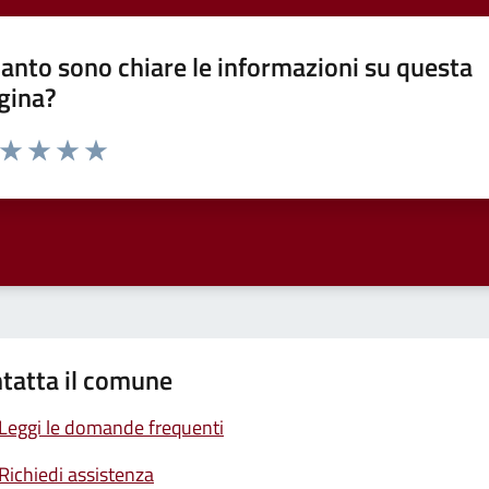
anto sono chiare le informazioni su questa
gina?
a da 1 a 5 stelle la pagina
ta 1 stelle su 5
Valuta 2 stelle su 5
Valuta 3 stelle su 5
Valuta 4 stelle su 5
Valuta 5 stelle su 5
tatta il comune
Leggi le domande frequenti
Richiedi assistenza