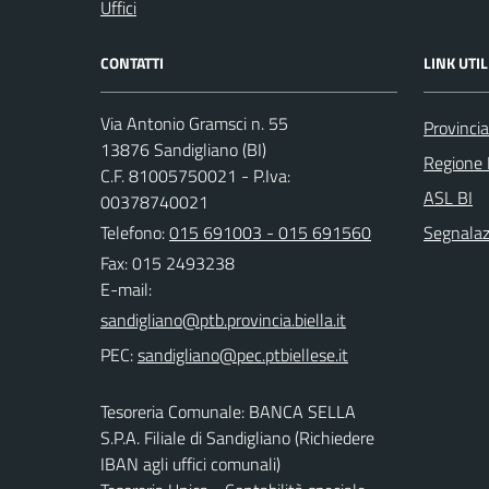
Uffici
CONTATTI
LINK UTIL
Via Antonio Gramsci n. 55
Provincia
13876 Sandigliano (BI)
Regione
C.F. 81005750021 - P.Iva:
ASL BI
00378740021
Telefono:
015 691003 - 015 691560
Segnalazi
Fax: 015 2493238
E-mail:
PEC:
Tesoreria Comunale: BANCA SELLA
S.P.A. Filiale di Sandigliano (Richiedere
IBAN agli uffici comunali)