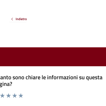
Indietro
anto sono chiare le informazioni su questa
gina?
a da 1 a 5 stelle la pagina
ta 1 stelle su 5
Valuta 2 stelle su 5
Valuta 3 stelle su 5
Valuta 4 stelle su 5
Valuta 5 stelle su 5