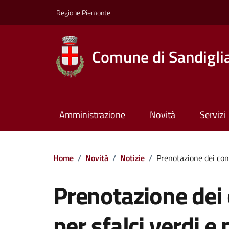
Regione Piemonte
Comune di Sandigli
Amministrazione
Novità
Servizi
Home
/
Novità
/
Notizie
/
Prenotazione dei cont
Prenotazione dei c
per sfalci verdi e