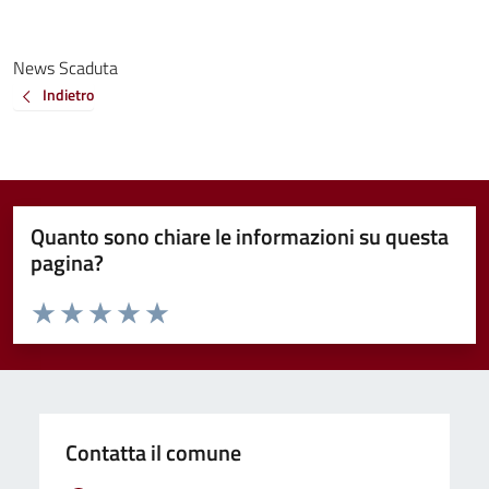
News Scaduta
Indietro
Quanto sono chiare le informazioni su questa
pagina?
Valuta da 1 a 5 stelle la pagina
Valuta 1 stelle su 5
Valuta 2 stelle su 5
Valuta 3 stelle su 5
Valuta 4 stelle su 5
Valuta 5 stelle su 5
Contatta il comune