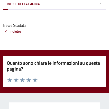
INDICE DELLA PAGINA
News Scaduta
Indietro
Quanto sono chiare le informazioni su questa
pagina?
Valuta da 1 a 5 stelle la pagina
Valuta 1 stelle su 5
Valuta 2 stelle su 5
Valuta 3 stelle su 5
Valuta 4 stelle su 5
Valuta 5 stelle su 5